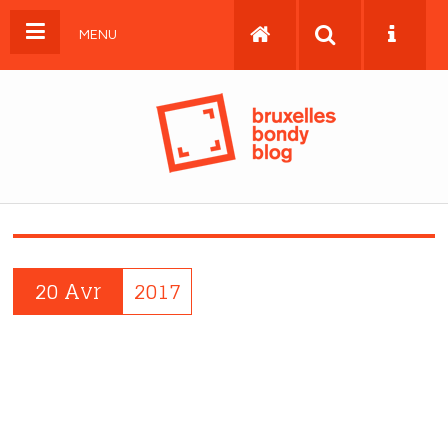
MENU
20 Avr
2017