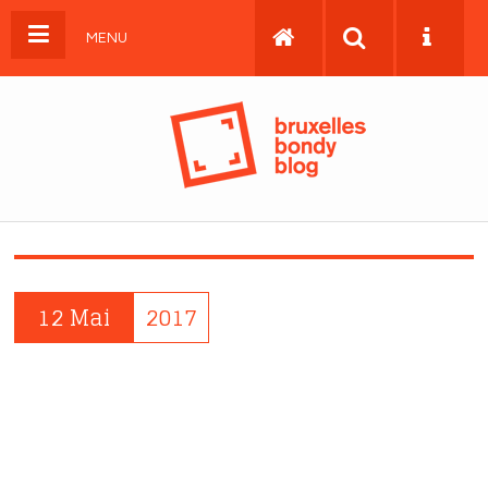
MENU
12 Mai
2017