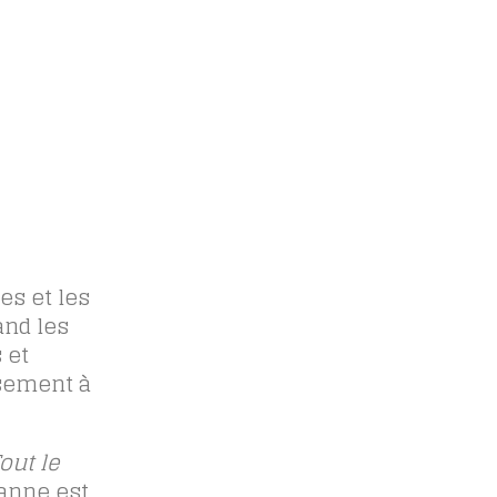
tes et les
and les
 et
usement à
out le
panne est