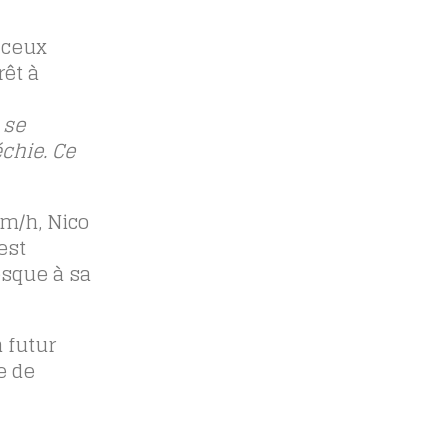
s ceux
rêt à
 se
chie. Ce
km/h, Nico
est
esque à sa
 futur
e de