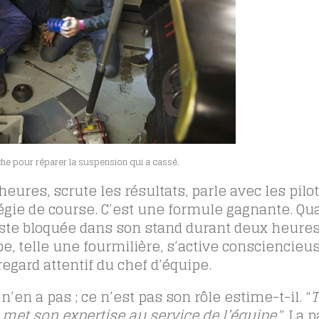
âche pour réparer la suspension qui a cassé.
 heures, scrute les résultats, parle avec les pilo
égie de course. C’est une formule gagnante. Qu
este bloquée dans son stand durant deux heures
pe, telle une fourmilière, s’active consciencie
regard attentif du chef d’équipe.
 n’en a pas ; ce n’est pas son rôle estime-t-il. “
T
 met son expertise au service de l’équipe.
” La 