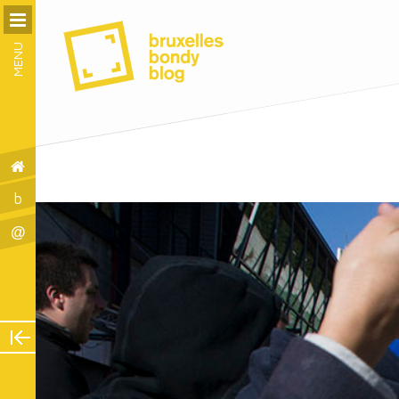
MENU
b
@