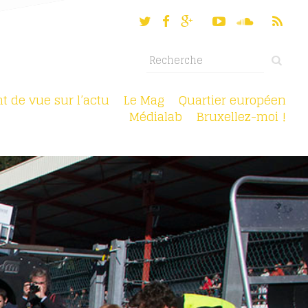
nt de vue sur l’actu
Le Mag
Quartier européen
Médialab
Bruxellez-moi !