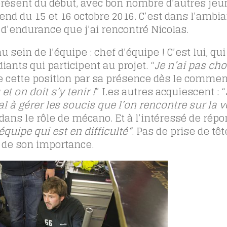
é présent du début, avec bon nombre d’autres jeu
-end du 15 et 16 octobre 2016. C’est dans l’ambi
 d’endurance que j’ai rencontré Nicolas.
sein de l’équipe : chef d’équipe ! C’est lui, qui
iants qui participent au projet. “
Je n’ai pas cho
fie cette position par sa présence dès le comm
et on doit s’y tenir !
” Les autres acquiescent : “
l à gérer les soucis que l’on rencontre sur la v
dans le rôle de mécano. Et à l’intéressé de répon
équipe qui est en difficulté
“
. Pas de prise de têt
 de son importance.