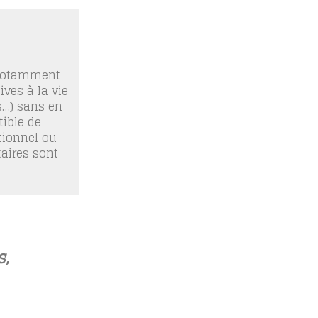
 notamment
ives à la vie
os…) sans en
ible de
tionnel ou
taires sont
s,