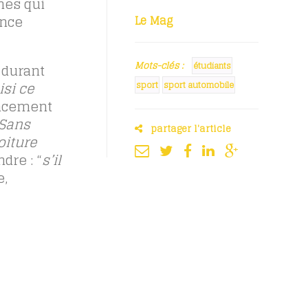
nes qui
ance
Le Mag
Mots-clés :
étudiants
 durant
isi ce
sport
sport automobile
encement
Sans
partager l'article
oiture
dre : “
s’il
e,