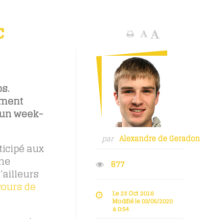
c
s.
ement
u un week-
par
Alexandre de Geradon
ticipé aux
une
877
’ailleurs
cours de
Le 23 Oct 2016
Modifié le 03/05/2020
à 0:54