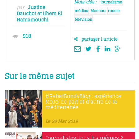
Mots-clés :
journalisme
par
Justine
médias
Moscou
russie
Dauchot
et
Ilhem El
Hamamouchi
télévision
918
partager l'article
Sur le même sujet
#RabatBondyBlog : expérience
MoJo, de part et d’autre de la
méditerranée
Le 26 Mar 2019
Journalistes, tous les mêmes ?