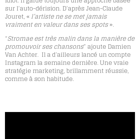
idiot. Il garde toujours une approche basée
sur l’auto-dérision. D’après Jean-Claude
Jouret, «
l’artiste ne se met jamais
vraiment en valeur dans ses spots
».
“
Stromae est très malin dans la manière de
promouvoir ses chansons
” ajoute Damien
Van Achter. Il a d’ailleurs lancé un compte
Instagram la semaine dernière. Une vraie
stratégie marketing, brillamment réussie,
comme à son habitude.