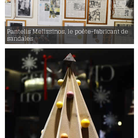
07 | 05 | 2015
voir
Pantelis Melissinos, le poète-fabricant de
sandales
976