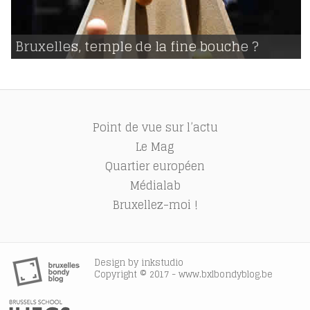
12 | 01 | 2015
voir
Bruxelles, temple de la fine bouche ?
589
Point de vue sur l’actu
Le Mag
Quartier européen
Médialab
Bruxellez-moi !
Design by
inkstudio
Copyright © 2017 - www.bxlbondyblog.be