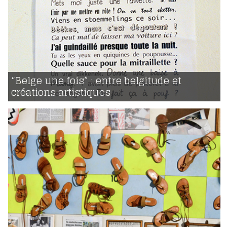
29 | 11 | 2015
voir
“Belge une fois” : entre belgitude et
créations artistiques
2060