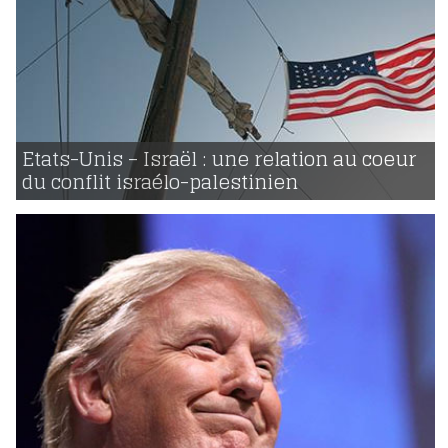
10 | 02 | 2017
voir
Etats-Unis – Israël : une relation au coeur
du conflit israélo-palestinien
3475