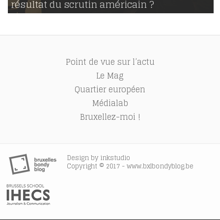
résultat du scrutin américain ?
1264
Point de vue sur l’actu
Le Mag
Quartier européen
Médialab
Bruxellez-moi !
Design by
inkstudio
Copyright © 2017 - www.bxlbondyblog.be