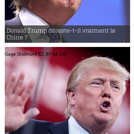
11 | 11 | 2016
voir
Donald Trump déteste-t-il vraiment la
Chine ?
691