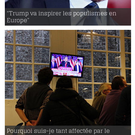
09 | 11 | 2016
voir
“Trump va inspirer les populismes en
Europe”
608
09 | 11 | 2016
voir
Pourquoi suis-je tant affectée par le