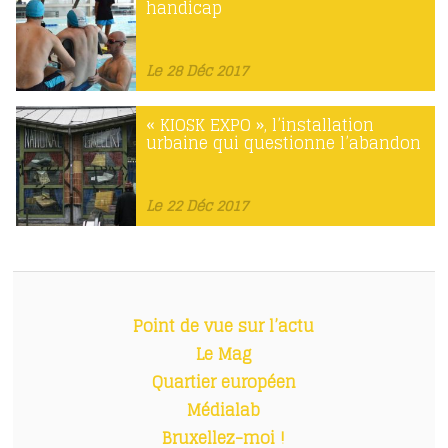
handicap
Le 28 Déc 2017
« KIOSK EXPO », l’installation
urbaine qui questionne l’abandon
Le 22 Déc 2017
Point de vue sur l’actu
Le Mag
Quartier européen
Médialab
Bruxellez-moi !