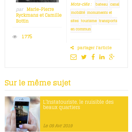
Mots-clés :
bateau
canal
par
Marie-Pierre
mobilité
monuments et
Ryckmans
et
Camille
Bottin
sites
tourisme
transports
en commun
1775
partager l'article
Sur le même sujet
L’Instatouriste, le nuisible des
beaux quartiers
Le 09 Avr 2019