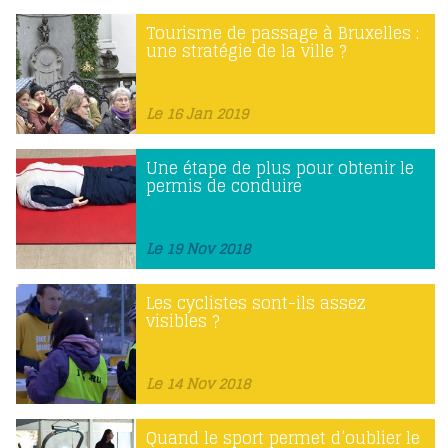
Tourisme de passage à Bruxelles :
une stratégie de la ville ?
Le 16 Jan 2019
Une étape de plus pour obtenir le
permis de conduire
Le 19 Nov 2018
Les cyclistes sont-ils assez
visibles ?
Le 14 Nov 2018
Quand le sport permet d’oublier le