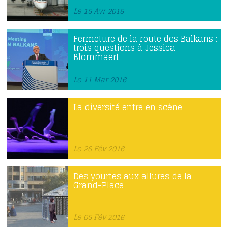
Le 15 Avr 2016
Fermeture de la route des Balkans :
trois questions à Jessica
Blommaert
Le 11 Mar 2016
La diversité entre en scène
Le 26 Fév 2016
Des yourtes aux allures de la
Grand-Place
Le 05 Fév 2016