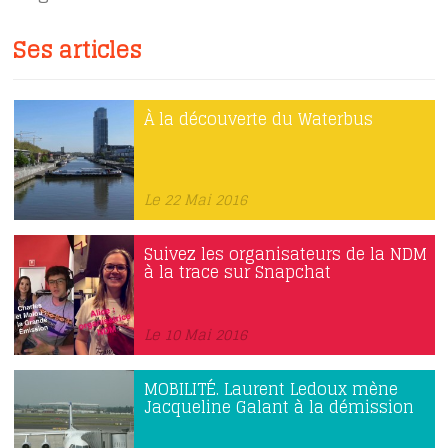
Ses articles
À la découverte du Waterbus
Le 22 Mai 2016
Suivez les organisateurs de la NDM
à la trace sur Snapchat
Le 10 Mai 2016
MOBILITÉ. Laurent Ledoux mène
Jacqueline Galant à la démission