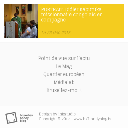
PORTRAIT. Didier Kabutuka,
missionnaire congolais en
campagne
Le 23 Déc 2015
Point de vue sur l’actu
Le Mag
Quartier européen
Médialab
Bruxellez-moi !
Design by
inkstudio
Copyright © 2017 - www.bxlbondyblog.be