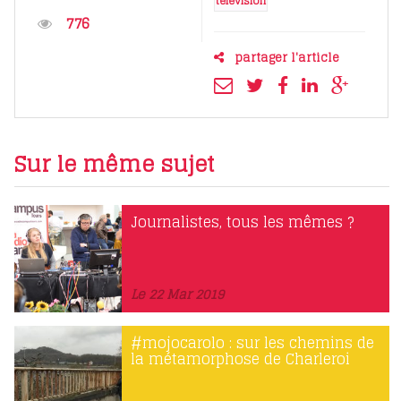
télévision
776
partager l'article
Sur le même sujet
Journalistes, tous les mêmes ?
Le 22 Mar 2019
#mojocarolo : sur les chemins de
la métamorphose de Charleroi