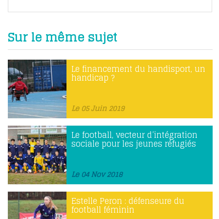
Sur le même sujet
Le financement du handisport, un
handicap ?
Le 05 Juin 2019
Le football, vecteur d’intégration
sociale pour les jeunes réfugiés
Le 04 Nov 2018
Estelle Peron : défenseure du
football féminin