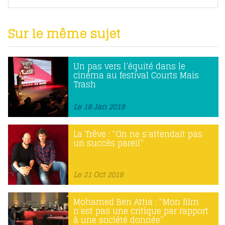
Sur le même sujet
Un pas vers l’équité dans le
cinéma au festival Courts Mais
Trash
Le 18 Jan 2019
La Trêve : “On ne s’attendait pas
un succès pareil”
Le 21 Oct 2018
Mohamed Ben Attia : “Mon film
n’est pas une critique par rapport
à une société donnée”