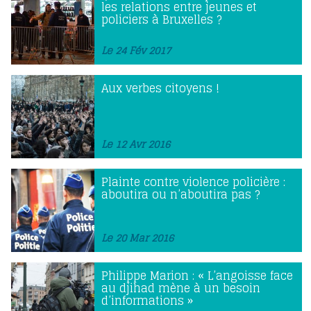
les relations entre jeunes et
policiers à Bruxelles ?
Le 24 Fév 2017
Aux verbes citoyens !
Le 12 Avr 2016
Plainte contre violence policière :
aboutira ou n’aboutira pas ?
Le 20 Mar 2016
Philippe Marion : « L’angoisse face
au djihad mène à un besoin
d’informations »