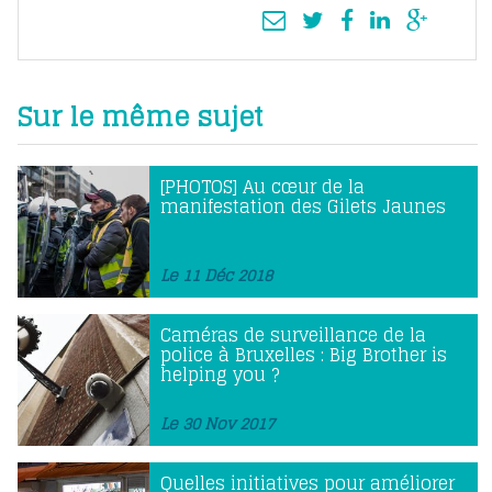
Sur le même sujet
[PHOTOS] Au cœur de la
manifestation des Gilets Jaunes
Le 11 Déc 2018
Caméras de surveillance de la
police à Bruxelles : Big Brother is
helping you ?
Le 30 Nov 2017
Quelles initiatives pour améliorer