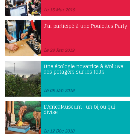
Le 15 Mar 2019
J’ai participé à une Poulettes Party
Le 28 Jan 2019
Une écologie novatrice à Woluwe :
des potagers sur les toits
Le 05 Jan 2019
L’AfricaMuseum : un bijou qui
divise
Le 12 Déc 2018