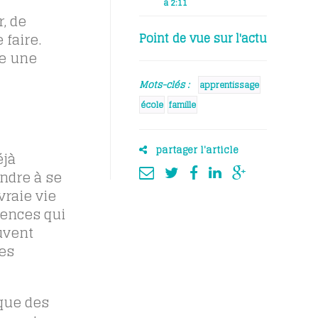
à 2:11
, de
 faire.
Point de vue sur l'actu
re une
Mots-clés :
apprentissage
école
famille
partager l'article
éjà
endre à se
vraie vie
tences qui
uvent
des
ique des