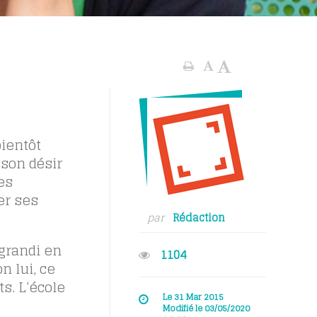
ientôt
 son désir
es
er ses
par
Rédaction
 grandi en
1104
n lui, ce
s. L’école
Le 31 Mar 2015
Modifié le 03/05/2020