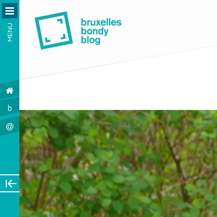
MENU
b
@