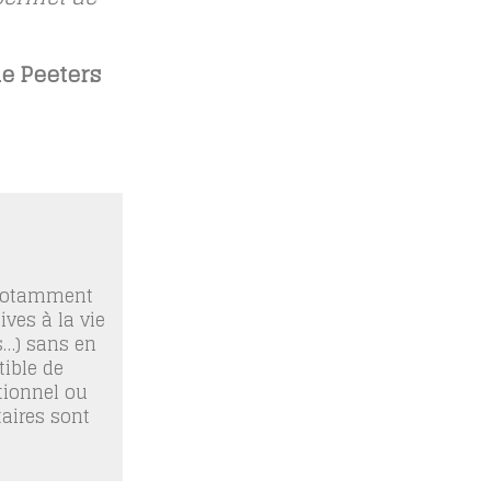
de Peeters
 notamment
ives à la vie
os…) sans en
ible de
tionnel ou
taires sont