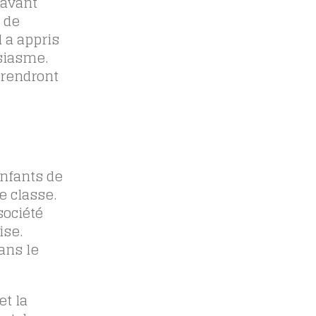
 avant
 de
l a appris
siasme.
prendront
enfants de
e classe.
société
ise.
ans le
et la