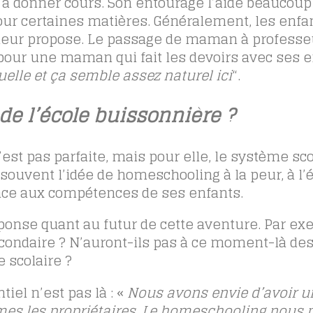
e à donner cours. Son entourage l’aide beaucoup
pour certaines matières. Généralement, les enfa
le leur propose. Le passage de maman à professe
our une maman qui fait les devoirs avec ses e
elle et ça semble assez naturel ici
“.
de l’école buissonnière ?
est pas parfaite, mais pour elle, le système sc
 souvent l’idée de homeschooling à la peur, à l’
fiance aux compétences de ses enfants.
éponse quant au futur de cette aventure. Par ex
econdaire ? N’auront-ils pas à ce moment-là de
 scolaire ?
iel n’est pas là : «
Nous avons envie d’avoir u
mes les propriétaires. Le homeschooling nous 