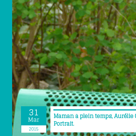
31
Maman à plein temps, Aurélie 
Mar
Portrait.
2015