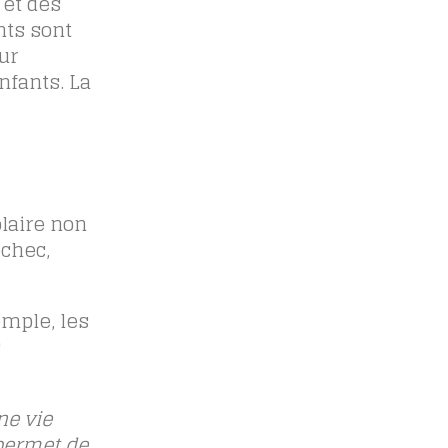
 et des
nts sont
ur
nfants. La
olaire non
échec,
emple, les
s
ne vie
permet de