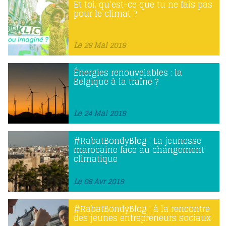
Et toi, qu’est-ce que tu ne fais pas
pour le climat ?
Le 29 Mai 2019
Énergies renouvelables : la
Belgique à la traîne ?
Le 24 Mai 2019
#RabatBondyBlog : La jeunesse
marocaine face au changement
climatique
Le 06 Avr 2019
#RabatBondyBlog : à la rencontre
des jeunes entrepreneurs sociaux