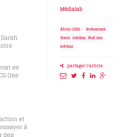
Médialab
Mots-clés :
événement
t Sarah
ihecs
médias
Nuit des
notre
médias
enat se
partager l'article
CS (les
action et
 essayer à
r des