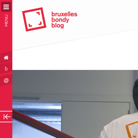
MENU
b
@