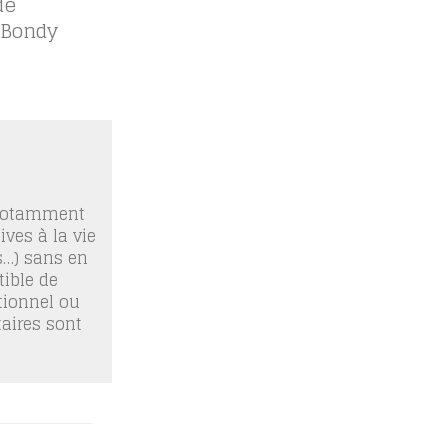
de
 Bondy
 notamment
ives à la vie
os…) sans en
ible de
tionnel ou
taires sont