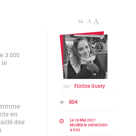
e 3 000
 le
par
Fiorine Guery
604
, comme
ants en
illé des
Le 16 Mai 2017
Modifié le 26/04/2020
n
à 0:52