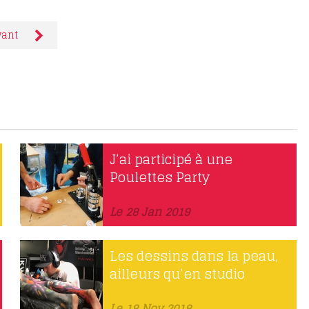
vant
J’ai participé à une
Poulettes Party
Le 28 Jan 2019
Les dessins dans la peau,
ailleurs qu’en studio
Le 18 Nov 2018