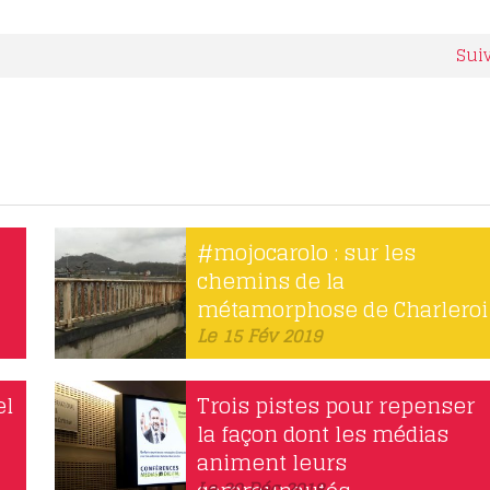
Sui
#mojocarolo : sur les
chemins de la
métamorphose de Charleroi
Le 15 Fév 2019
el
Trois pistes pour repenser
la façon dont les médias
animent leurs
Le 20 Déc 2018