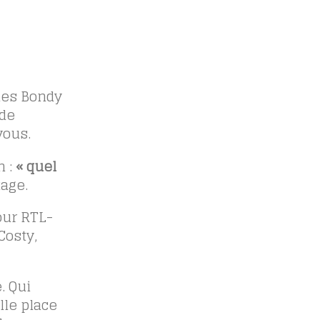
lles Bondy
 de
vous.
n :
« quel
tage.
our RTL-
Costy,
. Qui
lle place