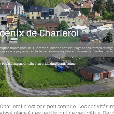
 Charleroi n’est pas peu connue. Les activités 
issé place à des terrils tout de vert vêtus. Der