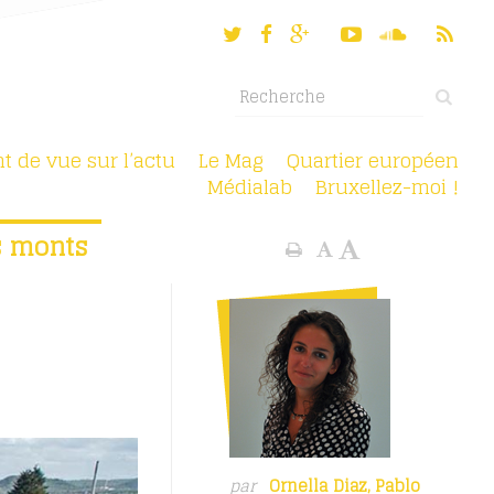
nt de vue sur l’actu
Le Mag
Quartier européen
Médialab
Bruxellez-moi !
ts monts
par
Ornella Diaz
,
Pablo