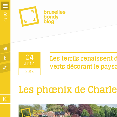
MENU
04
Les terrils renaissent
b
Juin
verts décorant le paysa
@
2015
Les phœnix de Charle