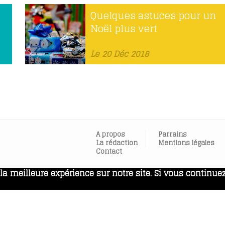
Quelques astuces pour un
Noël plus vert
Le 20 Déc 2018
A propos
Parrains
La rédaction
Mentions légales
Contact
a meilleure expérience sur notre site. Si vous continuez