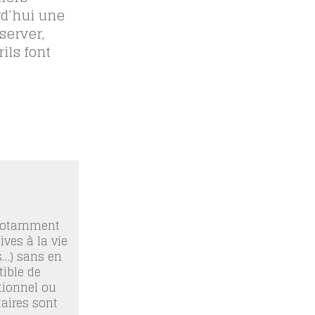
rd’hui une
server,
ils font
 notamment
ives à la vie
os…) sans en
ible de
tionnel ou
taires sont