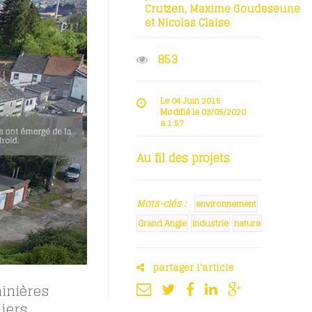
Crutzen
,
Maxime Goudeseune
et
Nicolas Claise
853
Le 04 Juin 2015
Modifié le 03/05/2020
à 1:57
Au fil des projets
Mots-clés :
environnement
Grand Angle
industrie
nature
partager l'article
minières
niers