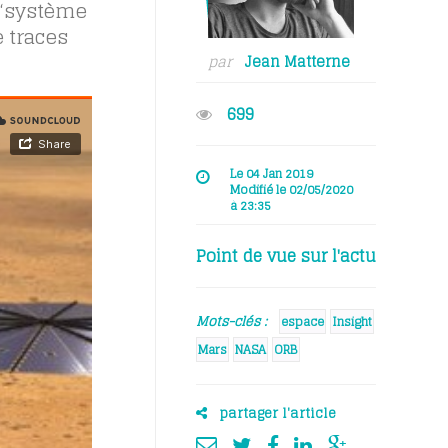
e “système
e traces
par
Jean Matterne
699
Le 04 Jan 2019
Modifié le 02/05/2020
à 23:35
Point de vue sur l'actu
Mots-clés :
espace
Insight
Mars
NASA
ORB
partager l'article