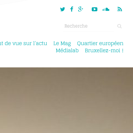
nt de vue sur l’actu
Le Mag
Quartier européen
Médialab
Bruxellez-moi !