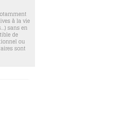
 notamment
ives à la vie
os…) sans en
ible de
tionnel ou
taires sont