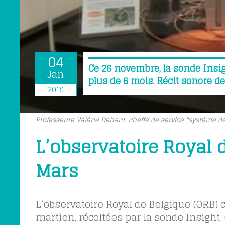
04
Ce 26 novembre, la sonde Insig
Jan
plus de 6 mois. Récit sonore de
2019
Professeure Valérie Dehant, cheffe de service "système de
L’observatoire Royal 
Mars
L’observatoire Royal de Belgique (ORB) 
martien, récoltées par la sonde Insight