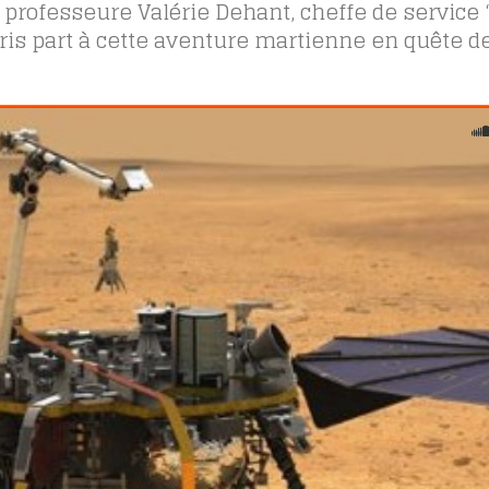
a professeure Valérie Dehant, cheffe de servic
pris part à cette aventure martienne en quête d