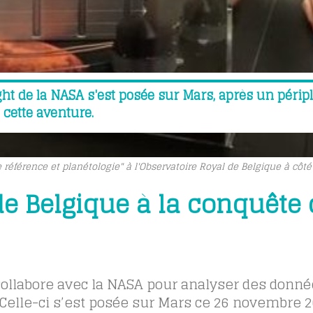
ht de la NASA s'est posée sur Mars, après un périp
 cette aventure.
 référence et planétologie" à l'Observatoire Royal de Belgique à côt
de Belgique à la conquête 
collabore avec la NASA pour analyser des donné
. Celle-ci s’est posée sur Mars ce 26 novembre 2