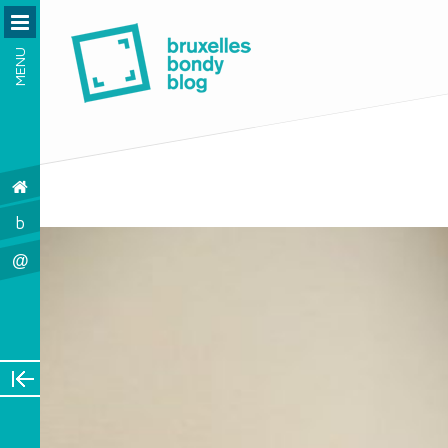
MENU
b
@