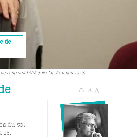
le de
é de l'appareil LARA (mission Exomars 2020)
de
es du sol
018,