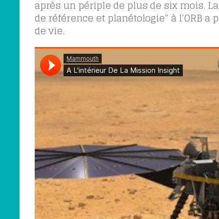
après un périple de plus de six mois. L
de référence et planétologie” à l’ORB a 
de vie.