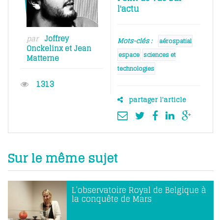
l'actu
par
Joffrey
Mots-clés :
aérospatial
Onckelinx
et
Jean
espace
sciences et
Matterne
technologies
1313
partager l'article
Sur le même sujet
L’observatoire Royal de Belgique à
la conquête de Mars