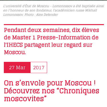
L'université d'État de Moscou - Lomonossov a été baptisée ainsi
en l’honneur de son fondateur, l'académicien russe Mikhaïl
Lomonossov. Photo : Alex Defender
Pendant deux semaines, dix élèves
de Master 1 Presse-Information de
l'IHECS partagent leur regard sur
Moscou.
27 Mar
2017
On s’envole pour Moscou !
Découvrez nos “Chroniques
moscovites”