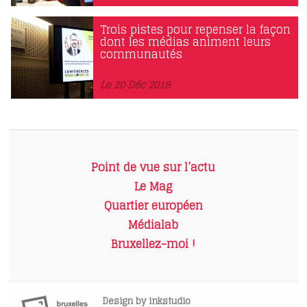
Trois pistes pour repenser la façon
dont les médias animent leurs
communautés
Le 20 Déc 2018
Point de vue sur l’actu
Le Mag
Quartier européen
Médialab
Bruxellez-moi !
Design by
inkstudio