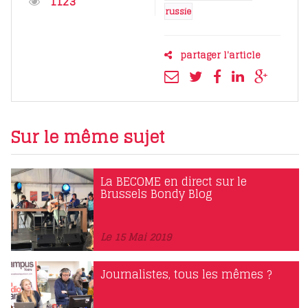
1123
russie
partager l'article
Sur le même sujet
La BECOME en direct sur le
Brussels Bondy Blog
Le 15 Mai 2019
Journalistes, tous les mêmes ?