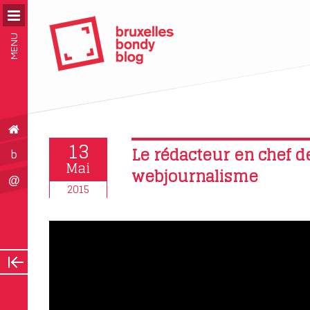
MENU
13
Le rédacteur en chef de
b
Mai
webjournalisme
@
2015