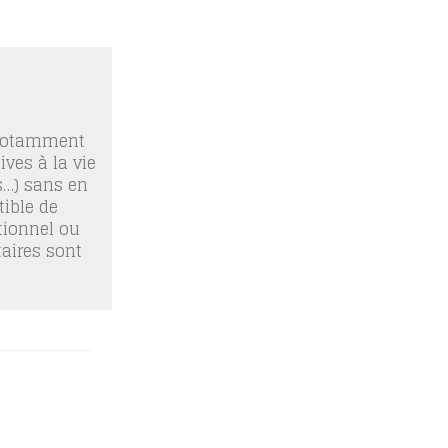
 notamment
ives à la vie
os…) sans en
ible de
tionnel ou
taires sont