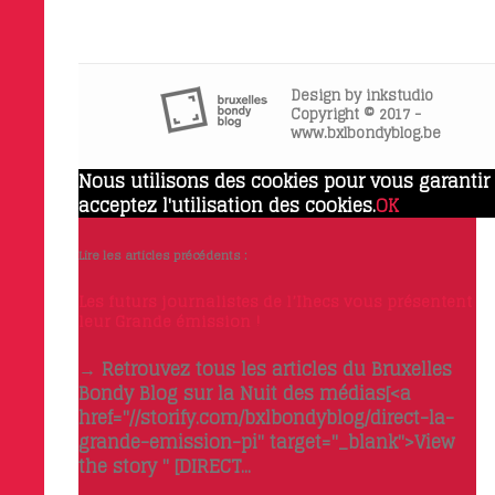
Design by
inkstudio
Copyright © 2017 -
www.bxlbondyblog.be
Nous utilisons des cookies pour vous garantir l
acceptez l'utilisation des cookies.
OK
Lire les articles précédents :
Les futurs journalistes de l’Ihecs vous présentent
leur Grande émission !
→ Retrouvez tous les articles du Bruxelles
Bondy Blog sur la Nuit des médias[<a
href="//storify.com/bxlbondyblog/direct-la-
grande-emission-pi" target="_blank">View
the story " [DIRECT...