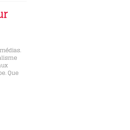
ur
smédias.
nalisme
aux
be. Que