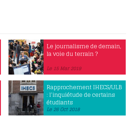
Le journalisme de demain,
la voie du terrain ?
Le 15 Mar 2019
Rapprochement IHECS/ULB
: l’inquiétude de certains
étudiants
Le 26 Oct 2018