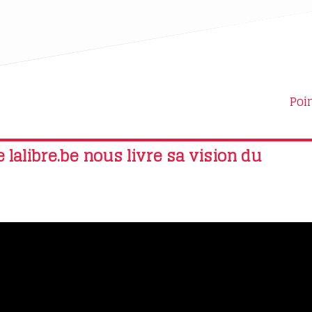
Poi
 lalibre.be nous livre sa vision du