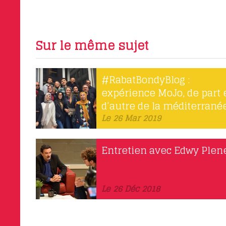
Sur le même sujet
#RabatBondyBlog :
expérience MoJo, de part 
d’autre de la méditerrané
Le 26 Mar 2019
Entretien avec Edwy Plen
Le 26 Déc 2018