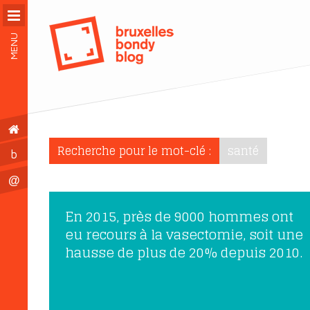
MENU
Recherche pour le mot-clé :
santé
b
@
En 2015, près de 9000 hommes ont
eu recours à la vasectomie, soit une
hausse de plus de 20% depuis 2010.