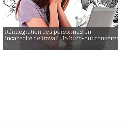
Réintégration des personnes en
30 | 11 | 2016
voir
incapacité de travail : le burn-out concerné
2051
?