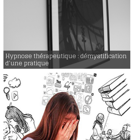
21 | 12 | 2016
voir
Hypnose thérapeutique : démystification
2162
d’une pratique