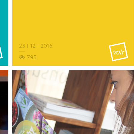
23 | 12 | 2016
voir
795