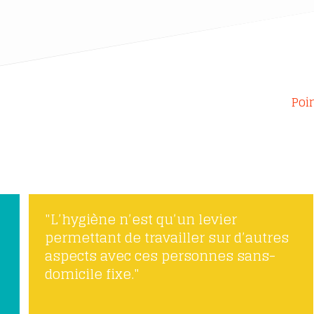
Poi
"L’hygiène n’est qu’un levier
permettant de travailler sur d’autres
aspects avec ces personnes sans-
domicile fixe."