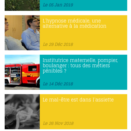
Le 05 Jan 2019
L’hypnose médicale, une
alternative à la médication
Le 29 Déc 2018
Institutrice maternelle, pompier,
boulanger : tous des métiers
pénibles ?
Le 14 Déc 2018
Le mal-être est dans l’assiette
Le 26 Nov 2018