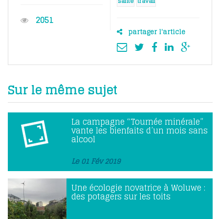
santé
travail
2051
partager l'article
Sur le même sujet
La campagne “Tournée minérale”
vante les bienfaits d’un mois sans
alcool
Le 01 Fév 2019
Une écologie novatrice à Woluwe :
des potagers sur les toits