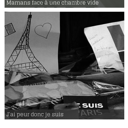
Mamans face à une chambre vide
588
20 | 11 | 2015
voir
J’ai peur donc je suis
1179