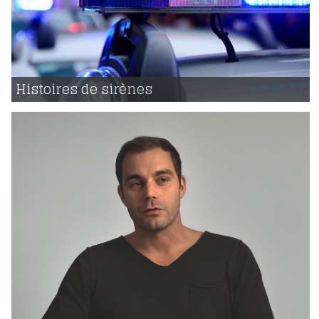
05 | 12 | 2017
voir
Histoires de sirènes
1517