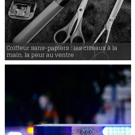
21 | 03 | 2018
voir
Coiffeur sans-papiers : les ciseaux à la
main, la peur au ventre
2045