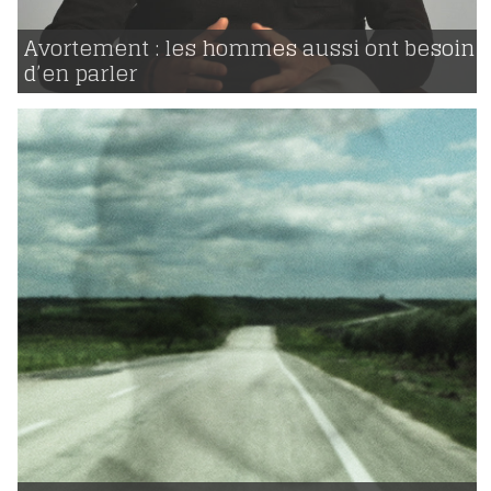
02 | 10 | 2017
voir
Avortement : les hommes aussi ont besoin
d’en parler
1342
28 | 11 | 2016
voir