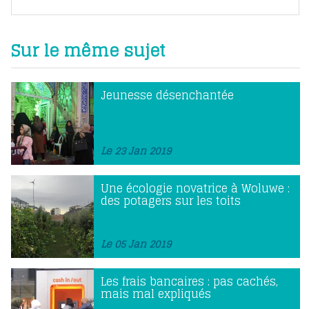
Sur le même sujet
Jeunesse désenchantée
Le 23 Jan 2019
Une écologie novatrice à Woluwe :
des potagers sur les toits
Le 05 Jan 2019
Les frais bancaires : pas cachés,
mais mal expliqués