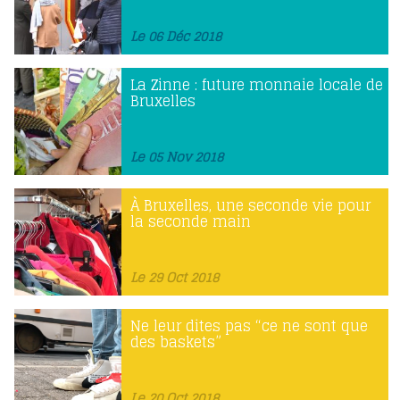
Le 06 Déc 2018
La Zinne : future monnaie locale de
Bruxelles
Le 05 Nov 2018
À Bruxelles, une seconde vie pour
la seconde main
Le 29 Oct 2018
Ne leur dites pas “ce ne sont que
des baskets”
Le 20 Oct 2018