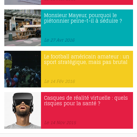
Monsieur Mayeur, pourquoi le
piétonnier peine-t-il à séduire ?
Le 27 Avr 2016
Le football américain amateur : un
sport stratégique, mais pas brutal
Le 14 Fév 2016
Casques de réalité virtuelle : quels
risques pour la santé ?
Le 14 Nov 2015