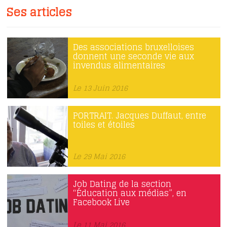
Ses articles
Des associations bruxelloises
donnent une seconde vie aux
invendus alimentaires
Le 13 Juin 2016
PORTRAIT. Jacques Duffaut, entre
toiles et étoiles
Le 29 Mai 2016
Job Dating de la section
“Éducation aux médias”, en
Facebook Live
Le 11 Mai 2016