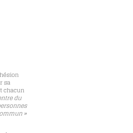
ohésion
r sa
et chacun
ntre du
 personnes
f commun »