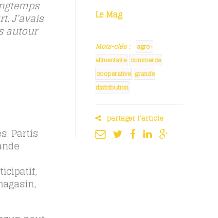
longtemps
Le Mag
t. J’avais
s autour
Mots-clés :
agro-
alimentaire
commerce
cooperative
grande
distribution
partager l'article
s. Partis
rande
cipatif,
magasin,