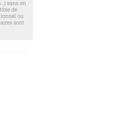
os…) sans en
ible de
tionnel ou
taires sont