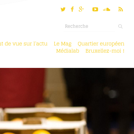
nt de vue sur l’actu
Le Mag
Quartier européen
Médialab
Bruxellez-moi !