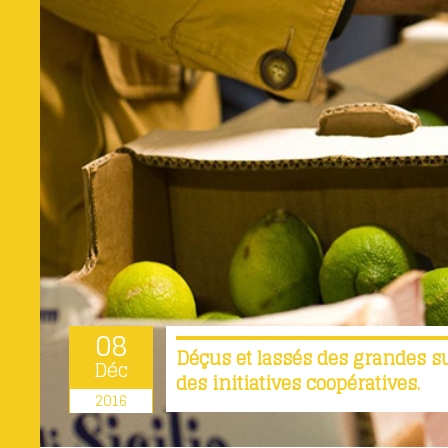
08
Déçus et lassés des grandes s
Déc
des initiatives coopératives.
2016