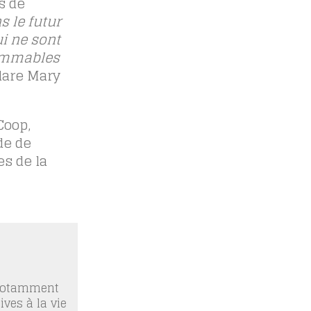
s de
s le futur
i ne sont
sommables
lare Mary
Coop,
de de
s de la
 notamment
ives à la vie