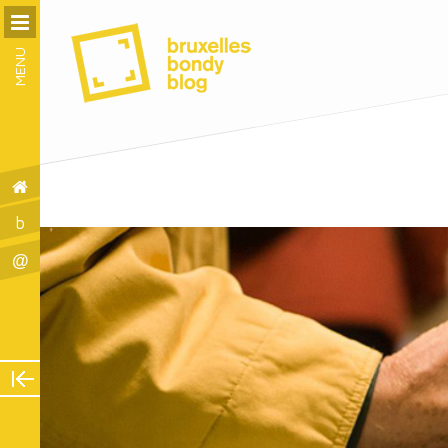
MENU
b
@