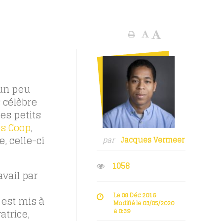
 un peu
 célèbre
es petits
s Coop
,
, celle-ci
par
Jacques Vermeer
1058
avail par
Le 08 Déc 2016
 est mis à
Modifié le 03/05/2020
à 0:39
atrice,