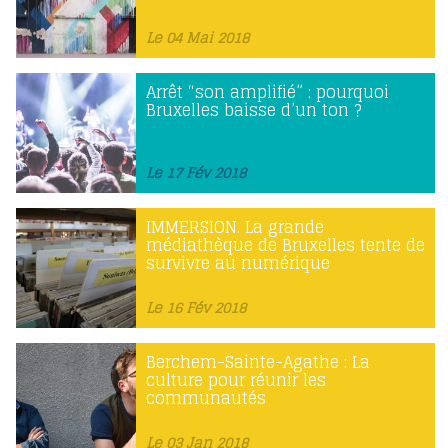
Le 04 Mai 2018
Arrêt “son amplifié” : pourquoi
Bruxelles baisse d’un ton ?
Le 17 Fév 2018
IMMERSION. La grande
médiathèque de Bruxelles tente de
survivre au numérique
Le 16 Fév 2018
Berchem-Sainte-Agathe : La
culture pour réunir les
communautés
Le 03 Jan 2018