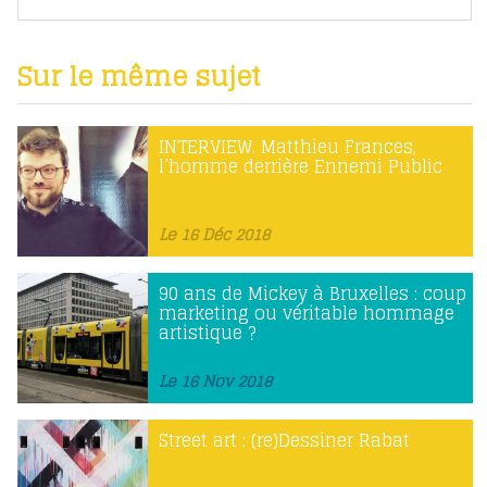
Sur le même sujet
INTERVIEW. Matthieu Frances,
l’homme derrière Ennemi Public
Le 16 Déc 2018
90 ans de Mickey à Bruxelles : coup
marketing ou véritable hommage
artistique ?
Le 16 Nov 2018
Street art : (re)Dessiner Rabat