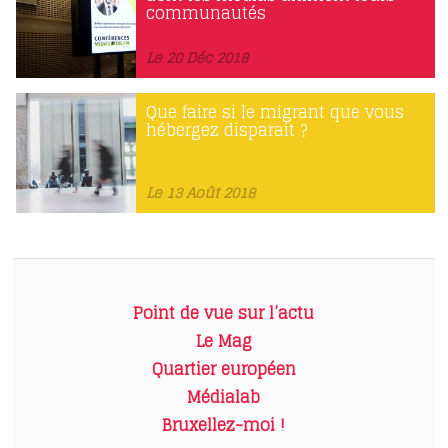
communautés
Le 20 Déc 2018
Que faire si le migrant que vous
hébergez disparait ?
Le 13 Août 2018
Point de vue sur l’actu
Le Mag
Quartier européen
Médialab
Bruxellez-moi !