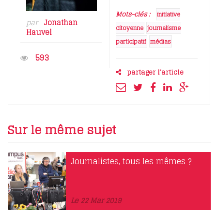
Mots-clés :
initiative
par
Jonathan
citoyenne
journalisme
Hauvel
participatif
médias
593
partager l'article
Sur le même sujet
Journalistes, tous les mêmes ?
Le 22 Mar 2019