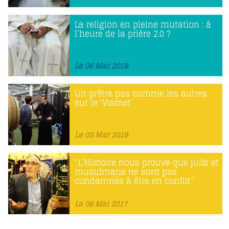
La religion en pleine mutation : à
l’heure de la prière 2.0 ?
Le 06 Mar 2018
Un prêtre pas comme les autres
sur le ‘Vismet’
Le 03 Mar 2018
“L’Histoire nous prouve que juifs et
musulmans ne sont pas
condamnés à être en conflit”
Le 06 Mai 2017