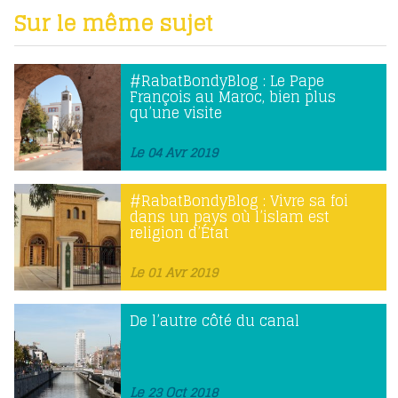
Sur le même sujet
#RabatBondyBlog : Le Pape
François au Maroc, bien plus
qu’une visite
Le 04 Avr 2019
#RabatBondyBlog : Vivre sa foi
dans un pays où l’islam est
religion d’État
Le 01 Avr 2019
De l’autre côté du canal
Le 23 Oct 2018