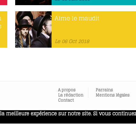
n
Aime le maudit
e
Le 06 Oct 2018
A propos
Parrains
La rédaction
Mentions légales
Contact
a meilleure expérience sur notre site. Si vous continuez