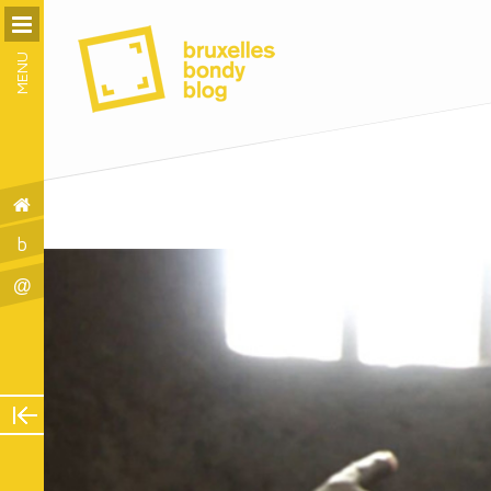
MENU
b
@