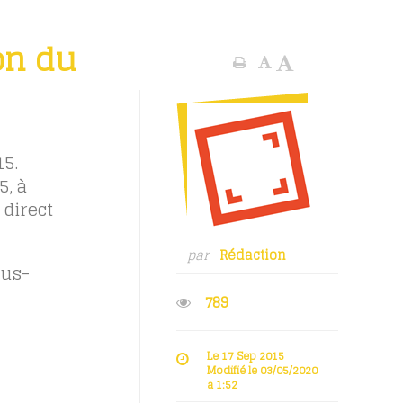
on du
15.
5, à
 direct
par
Rédaction
ous-
789
Le 17 Sep 2015
Modifié le 03/05/2020
à 1:52