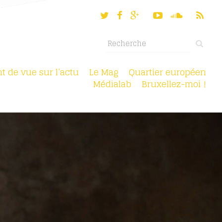
nt de vue sur l’actu
Le Mag
Quartier européen
Médialab
Bruxellez-moi !