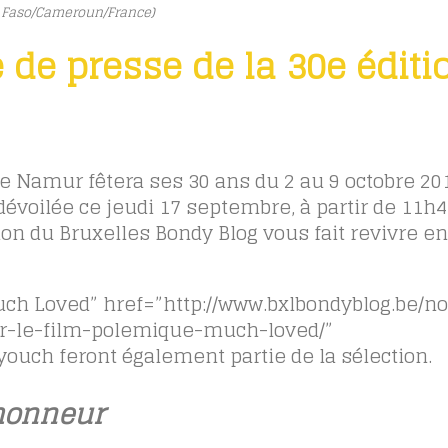
na Faso/Cameroun/France)
 de presse de la 30e éditi
de Namur fêtera ses 30 ans du 2 au 9 octobre 20
dévoilée ce jeudi 17 septembre, à partir de 11h4
ion du Bruxelles Bondy Blog vous fait revivre en
ch Loved” href=”http://www.bxlbondyblog.be/n
ir-le-film-polemique-much-loved/”
youch feront également partie de la sélection.
’honneur