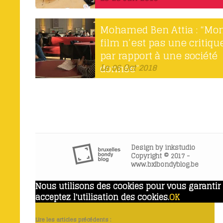
Mohamed Ben Attia : “Mo
film n’est pas une critiqu
par rapport à une société
donnée”
Le 06 Oct 2018
Design by
inkstudio
Copyright © 2017 -
www.bxlbondyblog.be
Nous utilisons des cookies pour vous garantir l
acceptez l'utilisation des cookies.
OK
Lire les articles précédents :