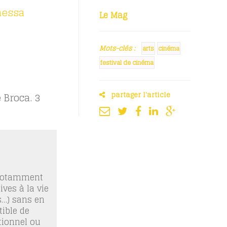
nessa
Le Mag
Mots-clés :
arts
cinéma
festival de cinéma
partager l'article
 Broca.
3
 notamment
ives à la vie
os…) sans en
ible de
tionnel ou