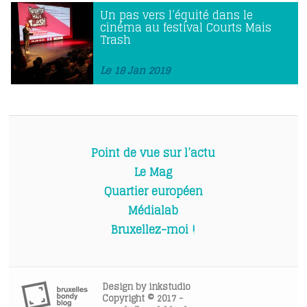
Un pas vers l’équité dans le
cinéma au festival Courts Mais
Trash
Le 18 Jan 2019
Point de vue sur l’actu
Le Mag
Quartier européen
Médialab
Bruxellez-moi !
Design by
inkstudio
Copyright © 2017 -