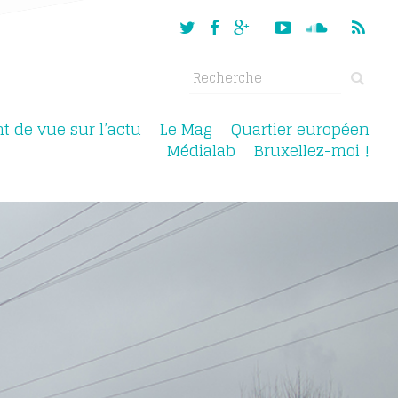
nt de vue sur l’actu
Le Mag
Quartier européen
Médialab
Bruxellez-moi !