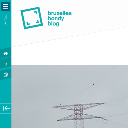
MENU
b
@