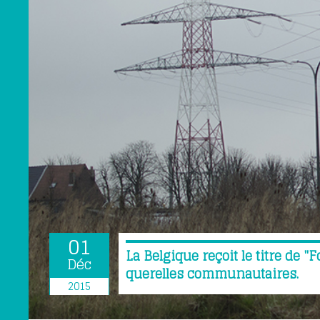
01
La Belgique reçoit le titre de "
Déc
querelles communautaires.
2015