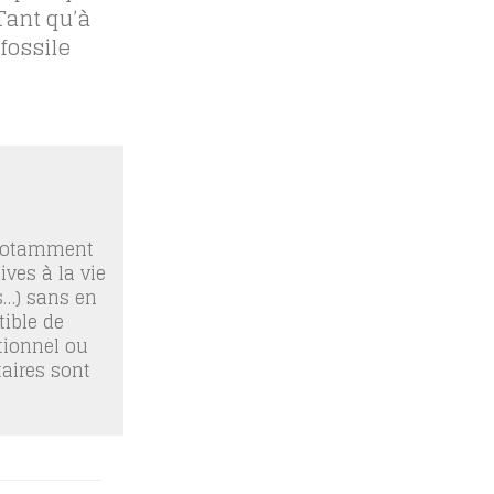
 Tant qu’à
fossile
 notamment
ives à la vie
os…) sans en
ible de
tionnel ou
taires sont