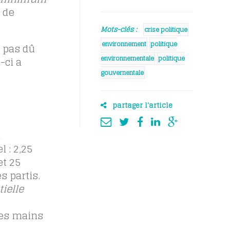
 de
Mots-clés :
crise politique
environnement
politique
 pas dû
environnementale
politique
-ci a
gouvernentale
partager l'article
l
 : 2,25
et 25
s partis.
ielle
les mains