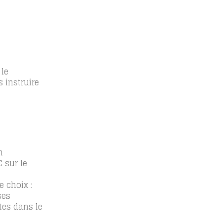
le
 instruire
n
 sur le
 choix :
ses
tes dans le