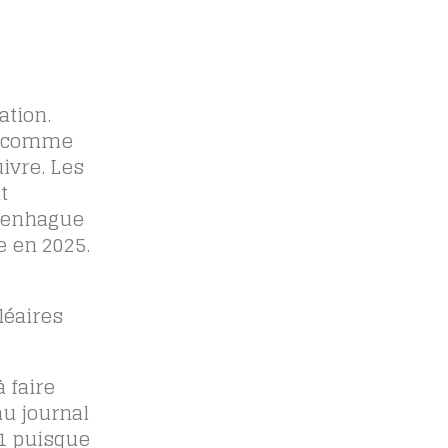
ation.
ys comme
ivre. Les
t
openhague
e en 2025.
léaires
 faire
au journal
21 puisque