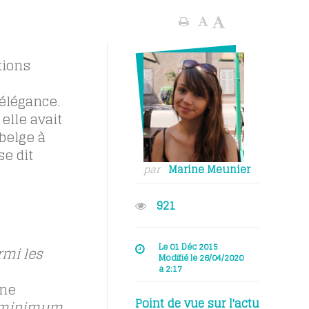
tions
 élégance.
elle avait
 belge à
se dit
par
Marine Meunier
921
Le 01 Déc 2015
mi les
Modifié le 26/04/2020
à 2:17
une
Point de vue sur l'actu
e minimum