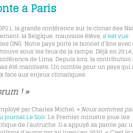
onte à Paris
P21, la grande conférence sur le climat des Na
nement, la Belgique, mauvaise élève,
s’est vue
r les ONG. Notre pays porte le bonnet d’âne avec
 trouve sous les feux de la rampe. Déjà en 2014, 
Conférence de Lima. Depuis lors, la contribution
a pas été manifeste. Un comble pour un pays qui 
x face aux enjeux climatiques.
rum ! »
employé par Charles Michel.
« Nous sommes par
u journal Le Soir
. Le Premier ministre joue les
litique de l’autruche. Il a appuyé sa parole par 
illions d’euros par an jusqu’en 2020.
« C’est l