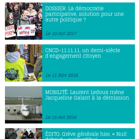
DOSSIER. La démocratie
participative, solution pour une
autre politique ?
Le 10 Avr 2017
CNCD-11.11.11, un demi-siècle
d’engagement citoyen
Le 11 Nov 2016
MOBILITÉ. Laurent Ledoux mène
Jacqueline Galant à la démission
Le 15 Avr 2016
ÉDITO. Grève générale hier, « Nuit