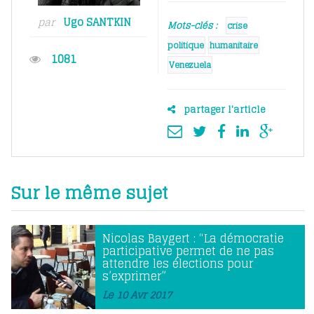
par
Ugo SANTKIN
Mots-clés :
crise
politique
humanitaire
1081
Venezuela
partager l'article
Sur le même sujet
Nicolas Baygert : “La démocratie
participative permet de ne pas
attendre les élections pour
s’exprimer”
Le 10 Avr 2017