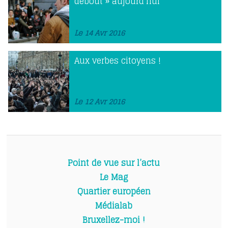
debout » aujourd’hui
Le 14 Avr 2016
Aux verbes citoyens !
Le 12 Avr 2016
Point de vue sur l’actu
Le Mag
Quartier européen
Médialab
Bruxellez-moi !