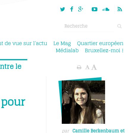
nt de vue sur l’actu
Le Mag
Quartier européen
Médialab
Bruxellez-moi !
ntre le
 pour
par
Camille Berkenbaum
et