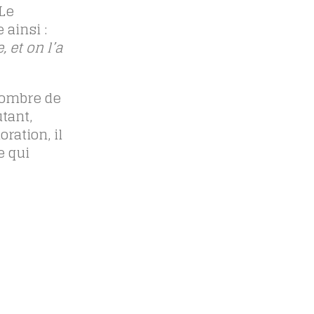
Le
 ainsi :
 et on l’a
nombre de
tant,
ration, il
e qui