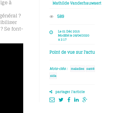
lge à
Mathilde Vanderhauwaert
général ?
589
biliser
? Se font-
Le 01 Déc 2015
Modifié le 26/04/2020
à 2:17
Point de vue sur l'actu
Mots-clés :
maladies
santé
sida
partager l'article