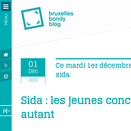
MENU
01
Ce mardi 1er décembre, 
b
Déc
sida.
@
2015
Sida : les jeunes con
autant