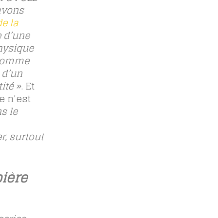
 avons
e la
e d’une
hysique
 comme
 d’un
ité »
. Et
e n’est
ns le
r, surtout
bière