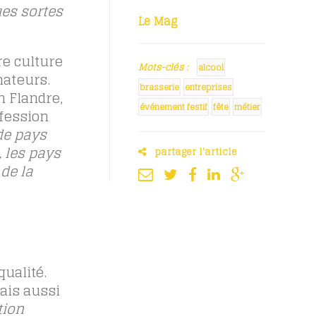
ues sortes
Le Mag
re culture
Mots-clés :
alcool
mateurs.
brasserie
entreprises
n Flandre,
événement festif
fête
métier
ofession
de pays
 les pays
partager l'article
de la
qualité.
ais aussi
tion