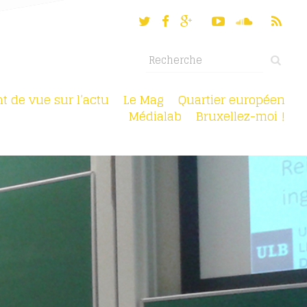
nt de vue sur l’actu
Le Mag
Quartier européen
Médialab
Bruxellez-moi !