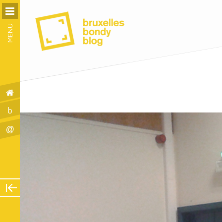
MENU
b
@