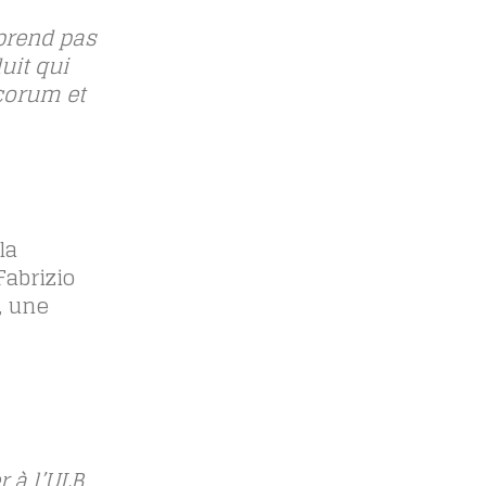
prend pas
uit qui
écorum et
la
Fabrizio
, une
r à l’ULB