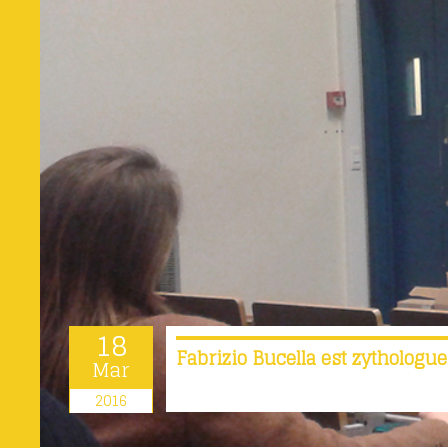
18
Fabrizio Bucella est zythologue
Mar
2016