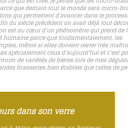
t ce qui est créé, je pense que les micro-bras
 parce que demain tout le monde sera micro-bra
illons qui permettent d’avancer dans le process
a fin du siècle précédent on avait déjà tout déco
i, on est au cœur d’un phénomène qui prend de 
ivité humaine parce que fondamentalement, les
ples, même si elles doivent rester très maîtri
as spécialement ceux d’aujourd’hui et c’est po
imum de variétés de bières lors de mes dégust
andes brasseries bien établies que celles de pe
eurs dans son verre
t né à Milan mais réside en Belgique.