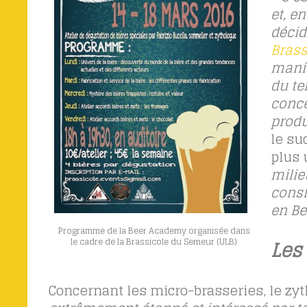
et, e
décid
Brass
maniè
du te
conce
produ
le su
plus 
milie
consi
en Be
Programme de la Beer Academy organisée dans
Les 
le cadre de la Brassicole du Semeur (ULB)
Concernant les micro-brasseries, le zy