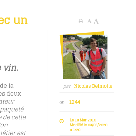
vec un
 vin.
de la
par
Nicolas Delmotte
ces deux
ateur
1244
mpaqueté
e de cette
Le 18 Mar 2016
’on
Modifié le 03/05/2020
à 1:20
étier est