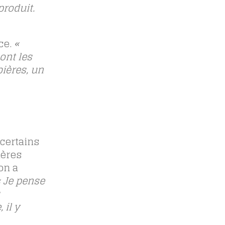
produit.
ce.
«
ont les
ières, un
certains
ières
on a
« Je pense
 il y