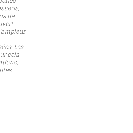
series
sserie,
us de
uvert
l’ampleur
sées. Les
ur cela
ations,
tites