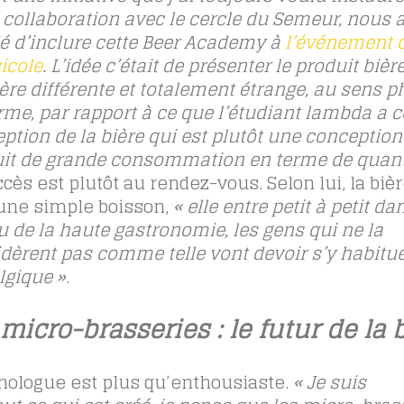
n collaboration avec le cercle du Semeur, nous
é d’inclure cette Beer Academy à
l’événement d
icole
. L’idée c’était de présenter le produit bièr
re différente et totalement étrange, au sens p
rme, par rapport à ce que l’étudiant lambda a
ption de la bière qui est plutôt une conception
it de grande consommation en terme de quant
ccès est plutôt au rendez-vous. Selon lui, la bièr
une simple boisson,
« elle entre petit à petit da
u de la haute gastronomie, les gens qui ne la
dèrent pas comme telle vont devoir s’y habitue
lgique »
.
micro-brasseries : le futur de la 
thologue est plus qu’enthousiaste.
« Je suis