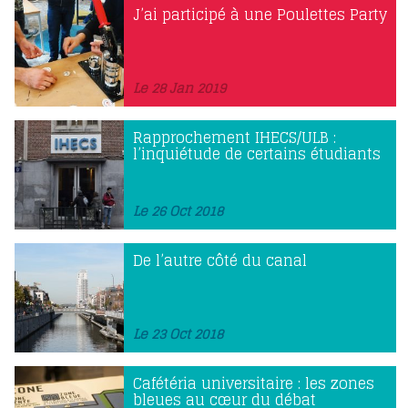
J’ai participé à une Poulettes Party
Le 28 Jan 2019
Rapprochement IHECS/ULB :
l’inquiétude de certains étudiants
Le 26 Oct 2018
De l’autre côté du canal
Le 23 Oct 2018
Cafétéria universitaire : les zones
bleues au cœur du débat