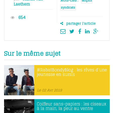
Mots-clés :
emploi
Laethem
syndicats
654
partager l'article
Sur le même sujet
#RabatBondyBlog : les rêves d’une
jeunesse en sursis
Le 02 Avr 2019
Coiffeur sans-papiers : les ciseaux
à la main, la peur au ventre