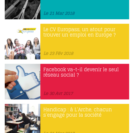
Le 21 Mar 2018
Le CV Europass, un atout pour
trouver un emploi en Europe ?
Le 23 Fév 2018
Facebook va-t-il devenir le seul
réseau social ?
Le 30 Avr 2017
Handicap : à L’Arche, chacun
s’engage pour la société