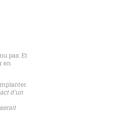
ou pas. Et
r en
implanter
act d’un
serait