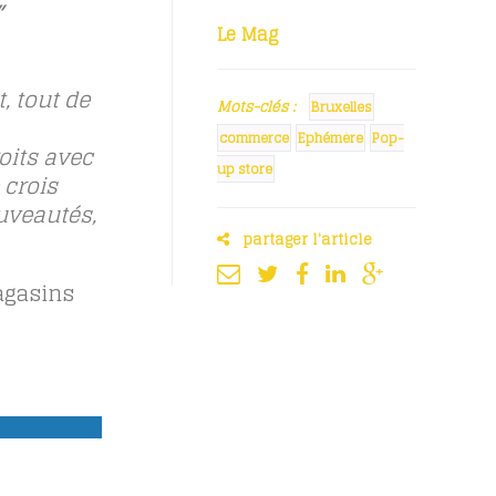
”
Le Mag
t, tout de
Mots-clés :
Bruxelles
commerce
Ephémère
Pop-
oits avec
up store
 crois
ouveautés,
partager l'article
agasins