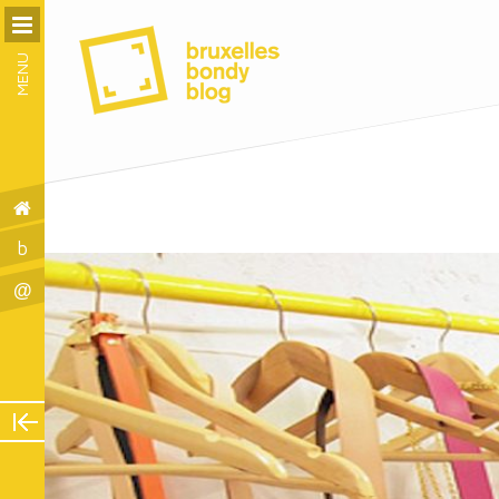
MENU
b
@