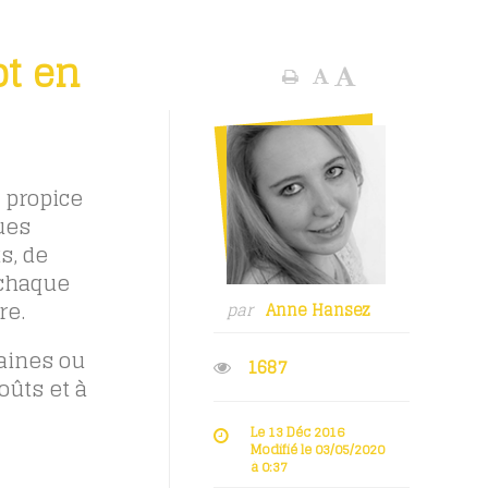
pt en
 propice
ues
s, de
 chaque
re.
par
Anne Hansez
aines ou
1687
oûts et à
Le 13 Déc 2016
Modifié le 03/05/2020
à 0:37