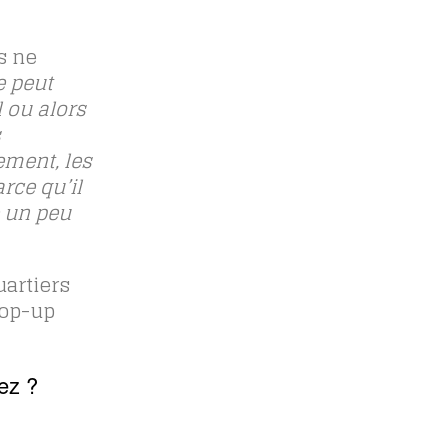
s ne
e peut
 ou alors
s
ment, les
rce qu’il
e un peu
uartiers
pop-up