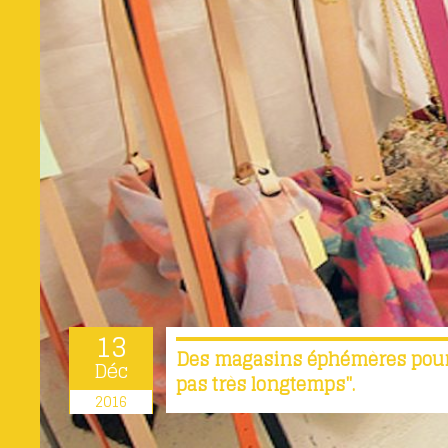
13
Des magasins éphémères pour un
Déc
pas très longtemps".
2016