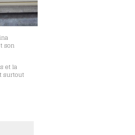
ina
et son
s et la
t surtout