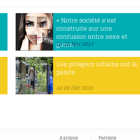
« Notre société s’est
construite sur une
confusion entre sexe et
genre »
Le 22 Mar 2017
Les potagers urbains ont la
patate
Le 08 Déc 2016
A propos
Parrains