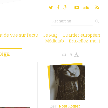
nt de vue sur l’actu
Le Mag
Quartier européen
Médialab
Bruxellez-moi !
piga
a
par
Nora Romer