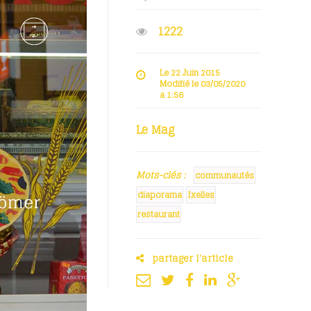
1222
Le 22 Juin 2015
Modifié le 03/05/2020
à 1:56
Le Mag
Mots-clés :
communautés
diaporama
Ixelles
restaurant
partager l'article