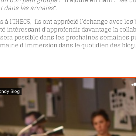
 un bon petit groupe !
” Il ajoute en riant : “
les c
nt dans les annales
“.
s à l’IHECS, ils ont apprécié l’échange avec les
té intéressant d’approfondir davantage la colla
 sera possible dans les prochaines semaines p
emaine d’immersion dans le quotidien des blog