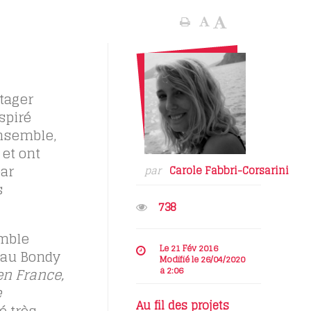
rtager
spiré
ensemble,
et ont
ar
par
Carole Fabbri-Corsarini
s
738
emble
Le 21 Fév 2016
r au Bondy
Modifié le 26/04/2020
à 2:06
en France,
e
Au fil des projets