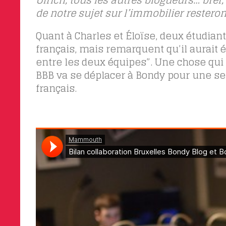
Ulrich, tous les autres blogueurs… bref,
de notre sujet sur l’immobilier restero
Quant à Charles et Éloïse, deux étudiant
français, mais remarquent qu’il aurait é
entre les deux équipes”. Une chose qui
BBB va se déplacer à Bondy pour une s
français.