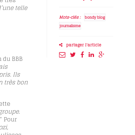
é très
’une telle
Mots-clés :
bondy blog
journalisme
partager l'article
n du BBB
ais
is. Ils
n très bon
ette
groupe.
” Pour
zi,