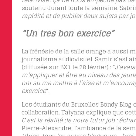
relativise : ça ne nous empêche pas de f
soutenu durant toute la semaine. Sabrin
rapidité et de publier deux sujets par jo
“Un très bon exercice”
La frénésie de la salle orange a aussi m
journalisme audiovisuel. Samir s’est ai
(diffusée sur BX1 le 28 février) : “
J’avais
m’appliquer et être au niveau des jeunes
ont su me mettre à l’aise et m’encourag
exercice
“.
Les étudiants du Bruxelles Bondy Blog e
collaboration. Tatyana explique que cett
C’est la réalité de notre futur job : éch
Pierre-Alexandre, l’ambiance de la sema