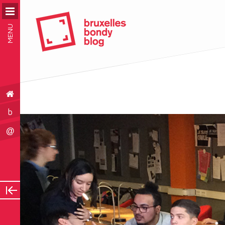
MENU
b
@