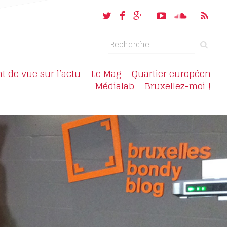
nt de vue sur l’actu
Le Mag
Quartier européen
Médialab
Bruxellez-moi !