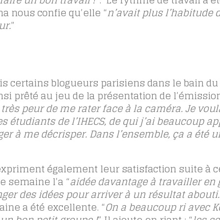
aire un bon travail !
“. Le rythme de travail a ét
a nous confie qu’elle “
n’avait plus l’habitude d
ur.
”
is certains blogueurs parisiens dans le bain du
nsi prêté au jeu de la présentation de l’émissio
 très peur de me rater face à la caméra. Je voul
 étudiants de l’IHECS, de qui j’ai beaucoup appr
er à me décrisper. Dans l’ensemble, ça a été u
xpriment également leur satisfaction suite à c
e semaine l’a “
aidée davantage à travailler en 
anger des idées pour arriver à un résultat abouti.
ine a été excellente. “
On a beaucoup ri avec Ko