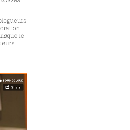
oulisses
 blogueurs
boration
uisque le
ueurs