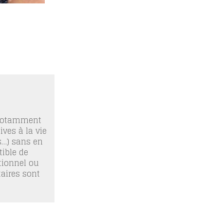
 notamment
ives à la vie
os…) sans en
ible de
tionnel ou
taires sont