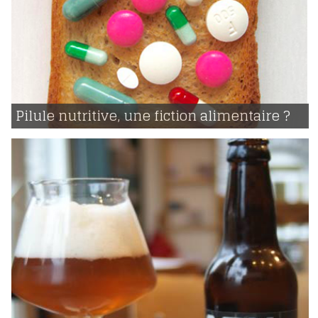
08 | 03 | 2018
voir
Pilule nutritive, une fiction alimentaire ?
10801