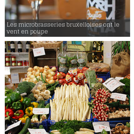
31 | 03 | 2016
voir
Les microbrasseries bruxelloises ont le
vent en poupe
940