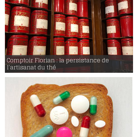
25 | 10 | 2018
voir
Comptoir Florian : la persistance de
l’artisanat du thé
1489