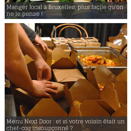
05 | 12 | 2015
voir
Manger local à Bruxelles, plus facile qu’on
ne le pense !
2868
10 | 11 | 2015
voir
Menu Next Door : et si votre voisin était un
chef-coq insoupçonné ?
2841