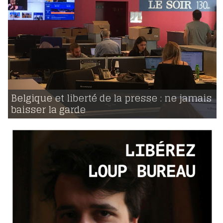
08 | 06 | 2018
voir
Belgique et liberté de la presse : ne jamais
baisser la garde
1784