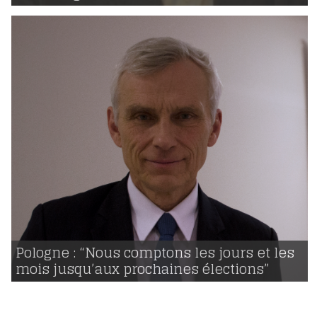
03 | 03 | 2016
voir
Pologne : “Nous comptons les jours et les
mois jusqu’aux prochaines élections”
1191