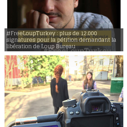
#FreeLoupTurkey : plus de 12.000
07 | 08 | 2017
voir
signatures pour la pétition demandant la
libération de Loup Bureau
3639