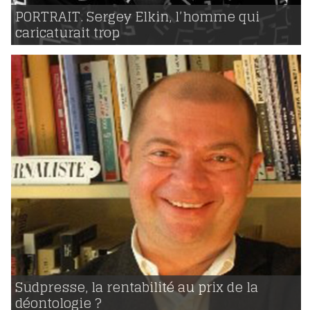
25 | 04 | 2016
voir
PORTRAIT. Sergey Elkin, l’homme qui
caricaturait trop
956
03 | 03 | 2016
voir
Sudpresse, la rentabilité au prix de la
déontologie ?
6518