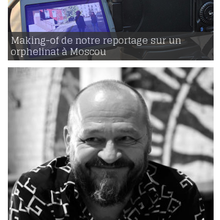
01 | 05 | 2016
voir
Making-of de notre reportage sur un
orphelinat à Moscou
938