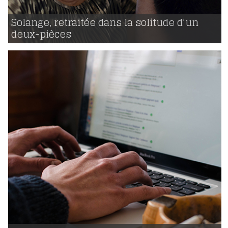
23 | 09 | 2016
voir
Solange, retraitée dans la solitude d’un
deux-pièces
668
22 | 08 | 2016
voir