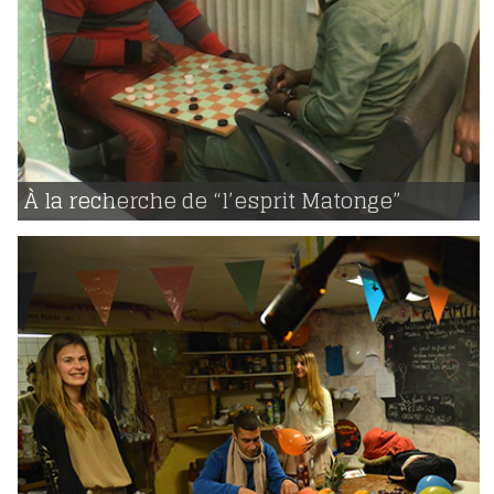
17 | 04 | 2017
voir
À la recherche de “l’esprit Matonge”
1844