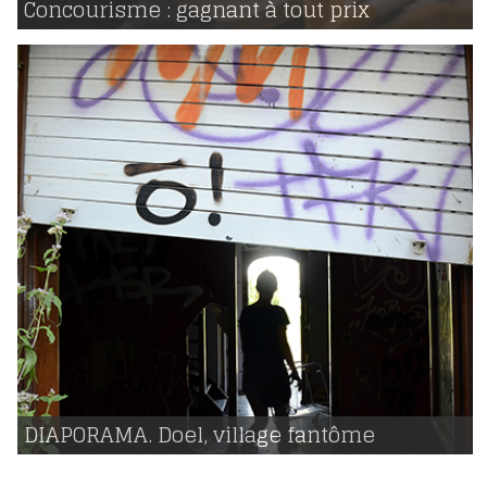
Concourisme : gagnant à tout prix
800
19 | 07 | 2016
voir
DIAPORAMA. Doel, village fantôme
1645