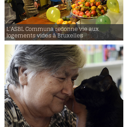
12 | 12 | 2016
voir
L’ASBL Communa redonne vie aux
logements vides à Bruxelles
1249