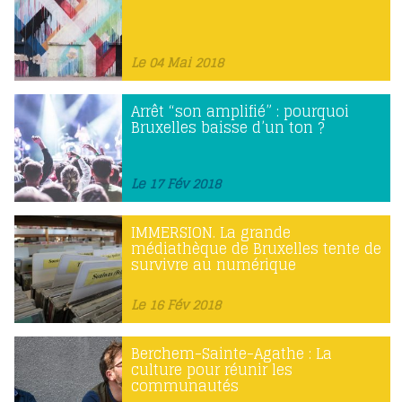
Le 04 Mai 2018
Arrêt “son amplifié” : pourquoi
Bruxelles baisse d’un ton ?
Le 17 Fév 2018
IMMERSION. La grande
médiathèque de Bruxelles tente de
survivre au numérique
Le 16 Fév 2018
Berchem-Sainte-Agathe : La
culture pour réunir les
communautés