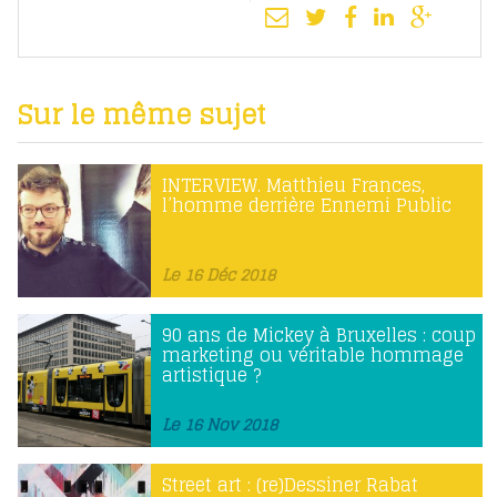
Sur le même sujet
INTERVIEW. Matthieu Frances,
l’homme derrière Ennemi Public
Le 16 Déc 2018
90 ans de Mickey à Bruxelles : coup
marketing ou véritable hommage
artistique ?
Le 16 Nov 2018
Street art : (re)Dessiner Rabat