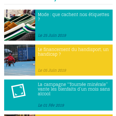
Mode : que cachent nos étiquettes
?
Le 25 Juin 2019
Le financement du handisport, un
handicap ?
Le 05 Juin 2019
La campagne “Tournée minérale”
vante les bienfaits d’un mois sans
alcool
Le 01 Fév 2019