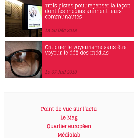
Trois pistes pour repenser la façon
dont les médias animent leurs
communautés
Le 20 Déc 2018
Critiquer le voyeurisme sans être
voyeur, le défi des médias
Le 07 Juil 2018
Point de vue sur l’actu
Le Mag
Quartier européen
Médialab