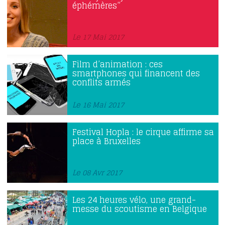
éphémères”
Le 17 Mai 2017
Film d’animation : ces
smartphones qui financent des
conflits armés
Le 16 Mai 2017
Festival Hopla : le cirque affirme sa
place à Bruxelles
Le 08 Avr 2017
Les 24 heures vélo, une grand-
messe du scoutisme en Belgique