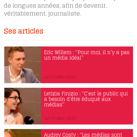
de longues années, afin de devenir,
véritablement, journaliste.
Ses articles
Eric Willem : “Pour moi, il n’y a pas
un média idéal”
Le 17 Mai 2017
Letizia Finizio : “C’est le public qui
a besoin d’être éduqué aux
médias”
Le 17 Mai 2017
Audrey Costy : “Les médias sont