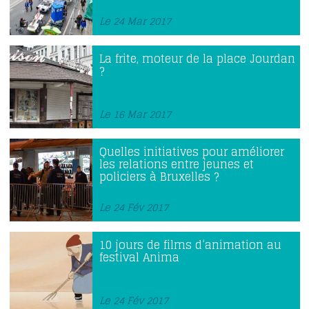
Le 24 Mar 2017
La frite, moteur de la place Jourdan
?
Le 16 Mar 2017
Quelles initiatives pour améliorer
les relations entre jeunes et
policiers à Bruxelles ?
Le 24 Fév 2017
10 jours de films d’animation au
festival Anima
Le 24 Fév 2017