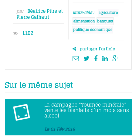
par
Béatrice Pitre
et
Mots-clés :
agriculture
Pierre Galhaut
alimentation
banques
politique économique
1102
partager l'article
Sur le même sujet
La campagne “Tournée minérale”
vante les bienfaits d’un mois sans
alcool
Le 01 Fév 2019