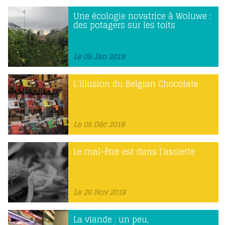
Une écologie novatrice à Woluwe :
des potagers sur les toits
Le 05 Jan 2019
L’illusion du Belgian Chocolate
Le 05 Déc 2018
Le mal-être est dans l’assiette
Le 26 Nov 2018
La viande : un peu,